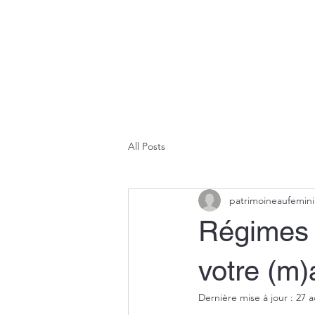
All Posts
patrimoineaufemin
Régimes 
votre (m)
Dernière mise à jour :
27 a