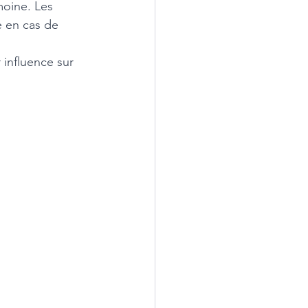
oine. Les 
e en cas de 
 influence sur 