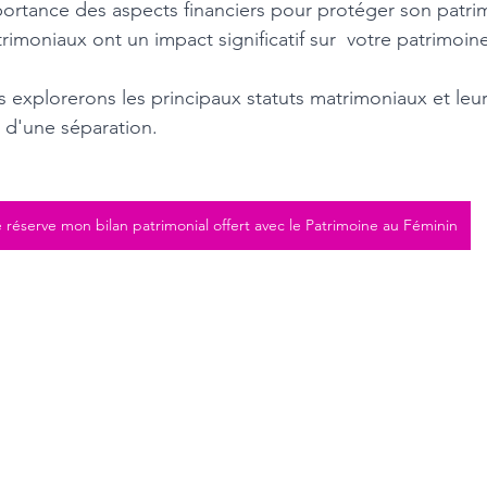
rtance des aspects financiers pour protéger son patrim
trimoniaux ont un impact significatif sur  votre patrimoin
s explorerons les principaux statuts matrimoniaux et leur
s d'une séparation.
 réserve mon bilan patrimonial offert avec le Patrimoine au Féminin