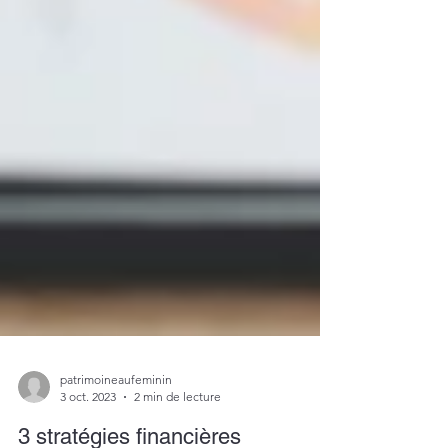
patrimoineaufeminin